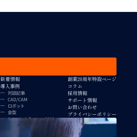
新着情報
創業20周年特設ページ
導入事例
コラム
採用情報
対談記事
CAD/CAM
サポート情報
ロボット
お問い合わせ
金型
プライバシーポリシー
Autodesk FeatureCAM
Autodesk Fusion
CAM-TOOL