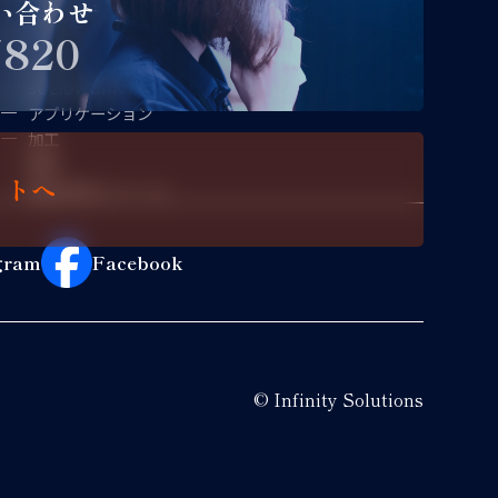
い合わせ
CAMWorks
7820
EZ-MILL
FFCAM
SOLIDWORKS
アプリケーション
加工
搬送
イトへ
機上計測コンソール
gram
Facebook
© Infinity Solutions