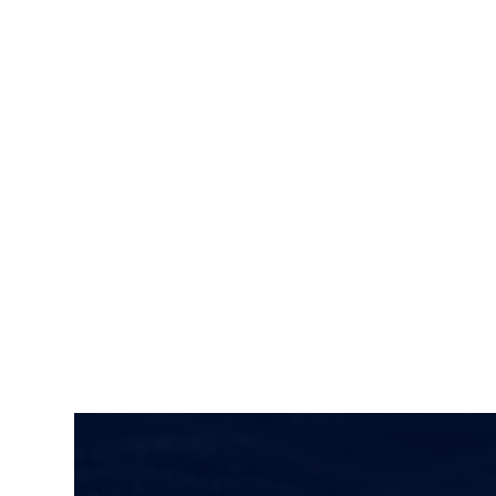
Column
コラム -