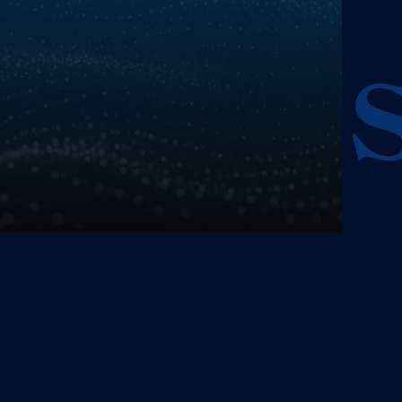
hat st