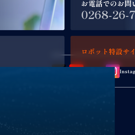
お電話でのお問
0268-26-
ロボット特設サ
X
YouTube
Insta