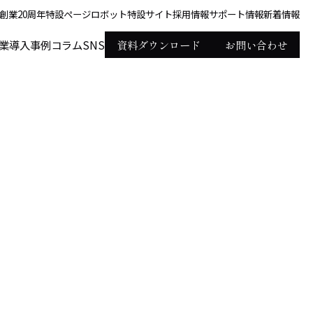
創業20周年特設ページ
ロボット特設サイト
採用情報
サポート情報
新着情報
業
導入事例
コラム
SNS
資料ダウンロード
お問い合わせ
ホーム
コラム
セミナー情報