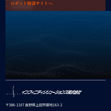
FFCAM
ロボット特設サイトへ
SOLIDWORKS
アプリケーション
加工
搬送
機上計測コンソール
X
YouTube
Instagram
Facebook
〒386-1107 長野県上田市築地163-2