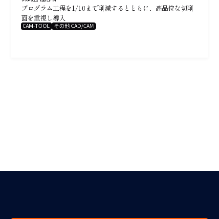
プログラム工程を1/10まで削減するとともに、高品位な切削
面を重視し導入
CAM-TOOL
その他 CAD/CAM