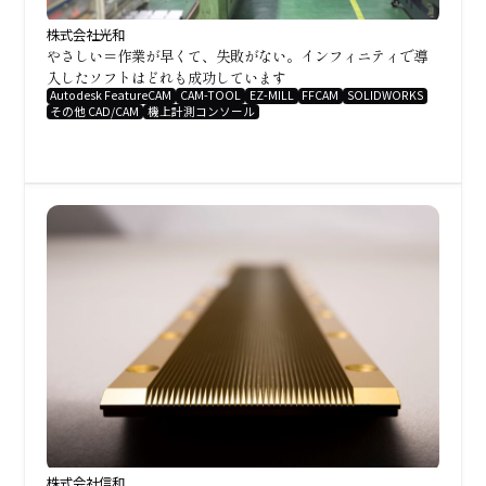
株式会社光和
やさしい＝作業が早くて、失敗がない。インフィニティで導
入したソフトはどれも成功しています
Autodesk FeatureCAM
CAM-TOOL
EZ-MILL
FFCAM
SOLIDWORKS
その他 CAD/CAM
機上計測コンソール
株式会社信和