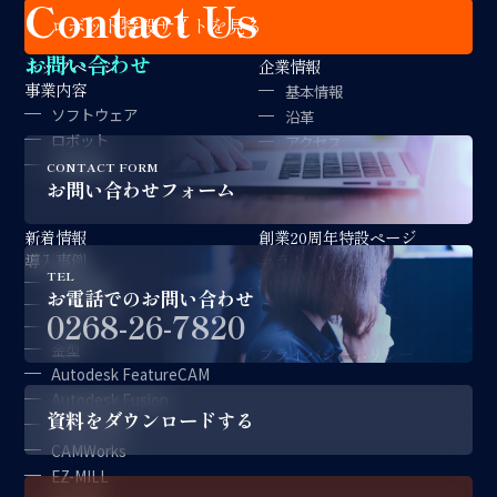
Contact Us
ロボット特設サイトを見る
お問い合わせ
トップページ
企業情報
事業内容
基本情報
ソフトウェア
沿革
ロボット
アクセス
金型製作
拠点紹介
CONTACT FORM
お問い合わせフォーム
経営理念
新着情報
創業20周年特設ページ
導入事例
コラム
TEL
対談記事
採用情報
お電話でのお問い合わせ
CAD/CAM
サポート情報
0268-26-7820
ロボット
お問い合わせ
金型
プライバシーポリシー
Autodesk FeatureCAM
Autodesk Fusion
資料をダウンロードする
CAM-TOOL
CAMWorks
EZ-MILL