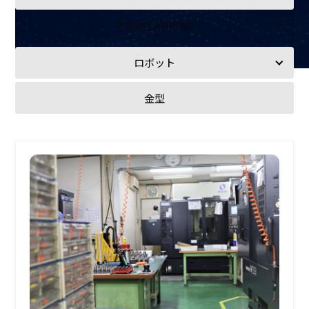
その他 CAD/CAM
Autodesk FeatureCAM
ロボット
CAM-TOOL
アプリケーション
金型
CAMWorks
加工
EZ-MILL
搬送
FFCAM
SOLIDWORKS
機上計測コンソール