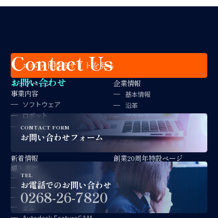
Contact Us
ロボット特設サイトを見る
お問い合わせ
トップページ
企業情報
事業内容
基本情報
ソフトウェア
沿革
ロボット
アクセス
金型製作
拠点紹介
CONTACT FORM
お問い合わせフォーム
経営理念
新着情報
創業20周年特設ページ
導入事例
コラム
TEL
対談記事
採用情報
お電話でのお問い合わせ
CAD/CAM
サポート情報
0268-26-7820
ロボット
お問い合わせ
金型
プライバシーポリシー
Autodesk FeatureCAM