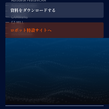
Autodesk Fusion
資料をダウンロードする
CAM-TOOL
CAMWorks
EZ-MILL
FFCAM
ロボット特設サイトへ
SOLIDWORKS
アプリケーション
加工
搬送
機上計測コンソール
X
YouTube
Instagram
Facebook