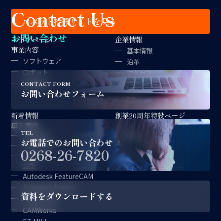
Contact Us
ロボット特設サイトを見る
お問い合わせ
トップページ
企業情報
事業内容
基本情報
ソフトウェア
沿革
ロボット
アクセス
金型製作
拠点紹介
CONTACT FORM
お問い合わせフォーム
経営理念
新着情報
創業20周年特設ページ
導入事例
コラム
TEL
対談記事
採用情報
お電話でのお問い合わせ
CAD/CAM
サポート情報
0268-26-7820
ロボット
お問い合わせ
金型
プライバシーポリシー
Autodesk FeatureCAM
Autodesk Fusion
資料をダウンロードする
CAM-TOOL
CAMWorks