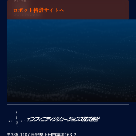
EZ-MILL
FFCAM
ロボット特設サイトへ
SOLIDWORKS
アプリケーション
加工
搬送
機上計測コンソール
X
YouTube
Instagram
Facebook
〒386-1107 長野県上田市築地163-2