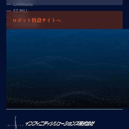
CAMWorks
EZ-MILL
FFCAM
ロボット特設サイトへ
SOLIDWORKS
アプリケーション
加工
搬送
機上計測コンソール
X
YouTube
Instagram
Facebook