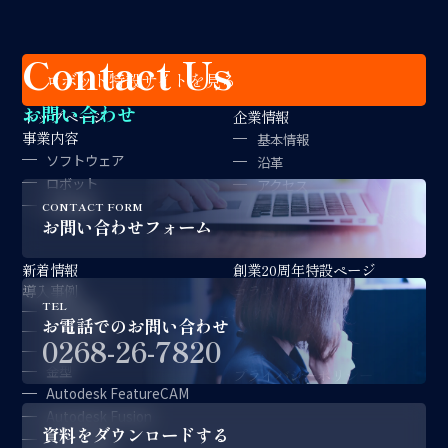
Contact Us
ロボット特設サイトを見る
お問い合わせ
トップページ
企業情報
事業内容
基本情報
ソフトウェア
沿革
ロボット
アクセス
金型製作
拠点紹介
CONTACT FORM
お問い合わせフォーム
経営理念
新着情報
創業20周年特設ページ
導入事例
コラム
TEL
対談記事
採用情報
お電話でのお問い合わせ
CAD/CAM
サポート情報
0268-26-7820
ロボット
お問い合わせ
金型
プライバシーポリシー
Autodesk FeatureCAM
Autodesk Fusion
資料をダウンロードする
CAM-TOOL