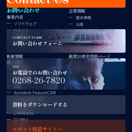
ロボット特設サイトを見る
お問い合わせ
トップページ
企業情報
事業内容
基本情報
ソフトウェア
沿革
ロボット
アクセス
金型製作
拠点紹介
CONTACT FORM
お問い合わせフォーム
経営理念
新着情報
創業20周年特設ページ
導入事例
コラム
TEL
対談記事
採用情報
お電話でのお問い合わせ
CAD/CAM
サポート情報
0268-26-7820
ロボット
お問い合わせ
金型
プライバシーポリシー
Autodesk FeatureCAM
Autodesk Fusion
資料をダウンロードする
CAM-TOOL
CAMWorks
EZ-MILL
FFCAM
ロボット特設サイトへ