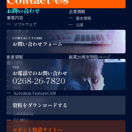
ロボット特設サイトを見る
お問い合わせ
トップページ
企業情報
事業内容
基本情報
ソフトウェア
沿革
ロボット
アクセス
金型製作
拠点紹介
CONTACT FORM
お問い合わせフォーム
経営理念
新着情報
創業20周年特設ページ
導入事例
コラム
TEL
対談記事
採用情報
お電話でのお問い合わせ
CAD/CAM
サポート情報
0268-26-7820
ロボット
お問い合わせ
金型
プライバシーポリシー
Autodesk FeatureCAM
Autodesk Fusion
資料をダウンロードする
CAM-TOOL
CAMWorks
EZ-MILL
FFCAM
ロボット特設サイトへ