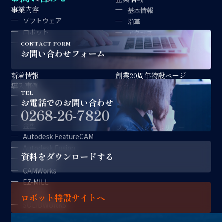
事業内容
基本情報
ソフトウェア
沿革
ロボット
アクセス
金型製作
拠点紹介
CONTACT FORM
お問い合わせフォーム
経営理念
新着情報
創業20周年特設ページ
導入事例
コラム
TEL
対談記事
採用情報
お電話でのお問い合わせ
CAD/CAM
サポート情報
0268-26-7820
ロボット
お問い合わせ
金型
プライバシーポリシー
Autodesk FeatureCAM
Autodesk Fusion
資料をダウンロードする
CAM-TOOL
CAMWorks
EZ-MILL
FFCAM
ロボット特設サイトへ
SOLIDWORKS
アプリケーション